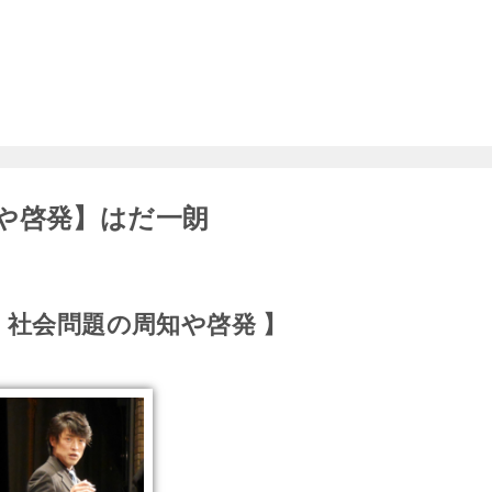
や啓発】はだ一朗
 社会問題の周知や啓発 】