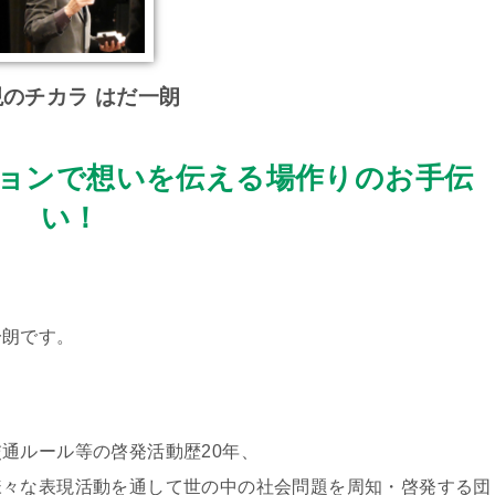
現のチカラ はだ一朗
ョンで想いを伝える場作りのお手伝
い！
一朗です。
通ルール等の啓発活動歴20年、
様々な表現活動を通して世の中の社会問題を周知・啓発する団