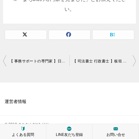
い。
投
【 事務サポートの専門家 】日下 牧子
【 司法書士 行政書士 】板垣 徹宏
稿
ナ
ビ
ゲ
運営者情報
ー
シ
© 2019 まちなかbizみどり
ョ
よくある質問
LINE友だち登録
お問い合せ