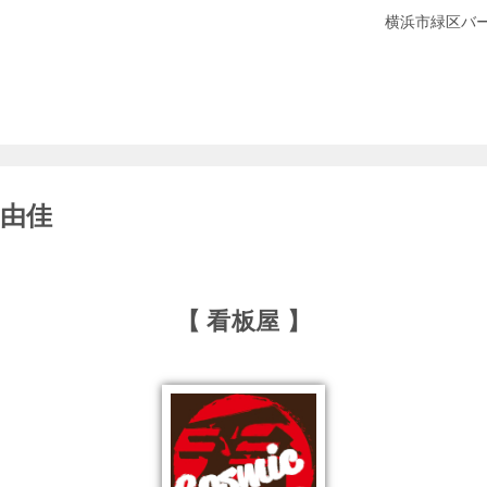
横浜市緑区バ
明由佳
【 看板屋 】