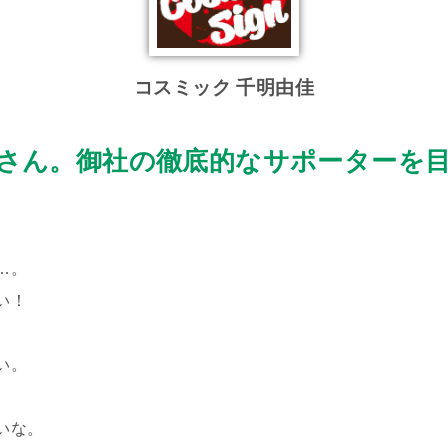
コスミック 千明由佳
さん。御社の徹底的なサポーターを
…。
い！
い。
いな。